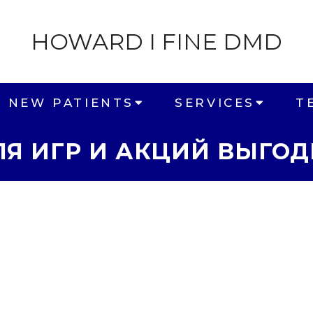
HOWARD I FINE DMD
NEW PATIENTS
SERVICES
T
ЛЯ ИГР И АКЦИЙ ВЫГО