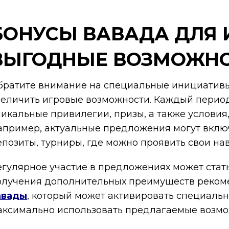
БОНУСЫ ВАВАДА ДЛЯ 
ВЫГОДНЫЕ ВОЗМОЖН
братите внимание на специальные инициативы
величить игровые возможности. Каждый перио
никальные привилегии, призы, а также условия,
апример, актуальные предложения могут включ
епозиты, турниры, где можно проявить свои на
егулярное участие в предложениях может стат
олучения дополнительных преимуществ реком
авады
, который может активировать специальн
аксимально использовать предлагаемые возмо