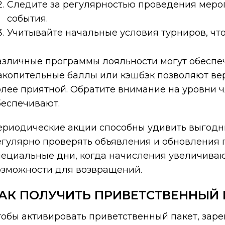
Следите за регулярностью проведения меро
события.
Учитывайте начальные условия турниров, чт
азличные программы лояльности могут обеспе
акопительные баллы или кэшбэк позволяют верн
олее приятной. Обратите внимание на уровни ч
беспечивают.
ериодические акции способны удивить выгодн
егулярно проверять объявления и обновления 
пециальные дни, когда начисления увеличива
озможности для возвращений.
АК ПОЛУЧИТЬ ПРИВЕТСТВЕННЫЙ 
тобы активировать приветственный пакет, заре