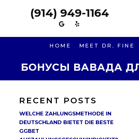
(914) 949-1164
HOME
MEET DR. FINE
БОНУСЫ ВАВАДА Д
RECENT POSTS
WELCHE ZAHLUNGSMETHODE IN
DEUTSCHLAND BIETET DIE BESTE
GGBET