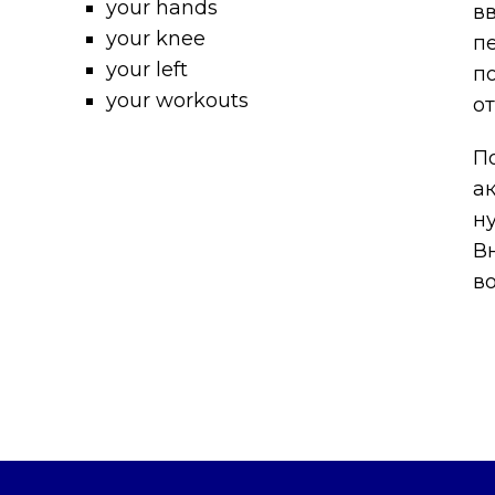
your hands
в
your knee
п
your left
п
your workouts
о
П
а
н
В
в