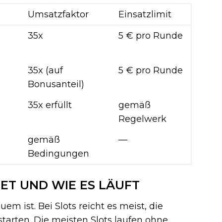
Umsatzfaktor
Einsatzlimit
35x
5 € pro Runde
35x (auf
5 € pro Runde
Bonusanteil)
35x erfüllt
gemäß
Regelwerk
gemäß
—
Bedingungen
ET UND WIE ES LÄUFT
em ist. Bei Slots reicht es meist, die
tarten. Die meisten Slots laufen ohne