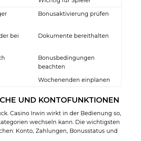
Wichtig für Spieler
ger
Bonusaktivierung prüfen
der bei
Dokumente bereithalten
ch
Bonusbedingungen
beachten
Wochenenden einplanen
ÄCHE UND KONTOFUNKTIONEN
k. Casino Irwin wirkt in der Bedienung so,
ategorien wechseln kann. Die wichtigsten
ichen: Konto, Zahlungen, Bonusstatus und