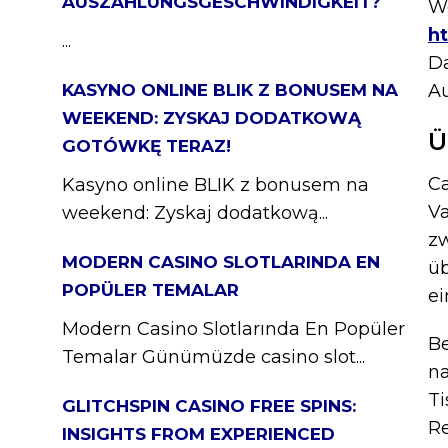
AUSZAHLUNGSGESCHWINDIGKEIT?
We
ht
...
Da
KASYNO ONLINE BLIK Z BONUSEM NA
Au
WEEKEND: ZYSKAJ DODATKOWĄ
Ü
GOTÓWKĘ TERAZ!
Ca
Kasyno online BLIK z bonusem na
Va
weekend: Zyskaj dodatkową...
zw
MODERN CASINO SLOTLARINDA EN
üb
POPÜLER TEMALAR
ei
Modern Casino Slotlarında En Popüler
Be
Temalar Günümüzde casino slot...
na
Ti
GLITCHSPIN CASINO FREE SPINS:
Re
INSIGHTS FROM EXPERIENCED