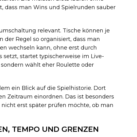
tet, dass man Wins und Spielrunden sauber
umschaltung relevant. Tische können je
n der Regel so organisiert, dass man
en wechseln kann, ohne erst durch
setzt, startet typischerweise im Live-
 sondern wählt eher Roulette oder
em ein Blick auf die Spielhistorie. Dort
n Zeitraum einordnen. Das ist besonders
 nicht erst später prüfen möchte, ob man
EN, TEMPO UND GRENZEN