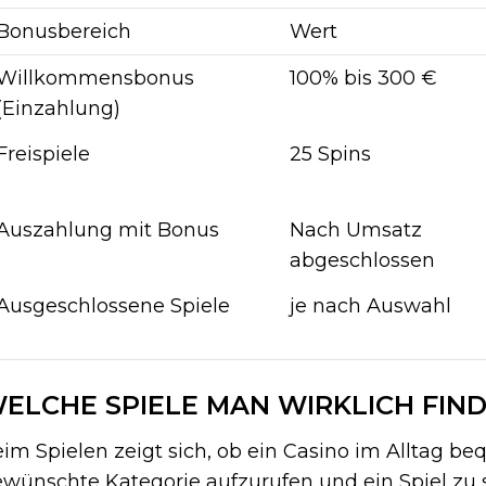
Bonusbereich
Wert
Willkommensbonus
100% bis 300 €
(Einzahlung)
Freispiele
25 Spins
Auszahlung mit Bonus
Nach Umsatz
abgeschlossen
Ausgeschlossene Spiele
je nach Auswahl
ELCHE SPIELE MAN WIRKLICH FIND
im Spielen zeigt sich, ob ein Casino im Alltag bequ
wünschte Kategorie aufzurufen und ein Spiel zu s