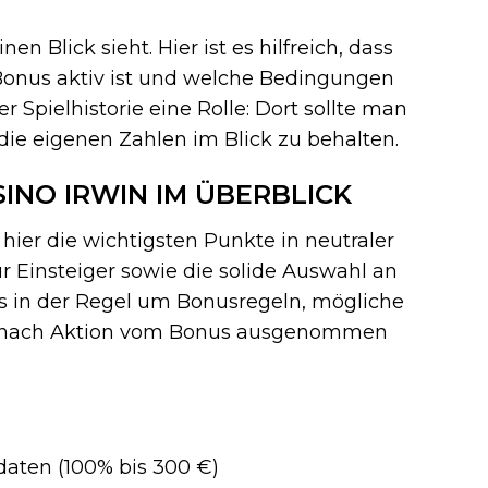
n Blick sieht. Hier ist es hilfreich, dass
Bonus aktiv ist und welche Bedingungen
 Spielhistorie eine Rolle: Dort sollte man
ie eigenen Zahlen im Blick zu behalten.
NO IRWIN IM ÜBERBLICK
hier die wichtigsten Punkte in neutraler
für Einsteiger sowie die solide Auswahl an
es in der Regel um Bonusregeln, mögliche
je nach Aktion vom Bonus ausgenommen
aten (100% bis 300 €)