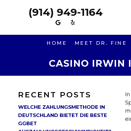
(914) 949-1164
HOME
MEET DR. FINE
CASINO IRWIN 
RECENT POSTS
In
Sp
WELCHE ZAHLUNGSMETHODE IN
ma
DEUTSCHLAND BIETET DIE BESTE
ei
GGBET