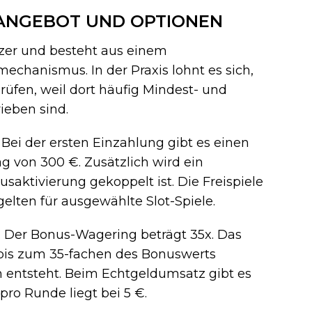
SANGEBOT UND OPTIONEN
zer und besteht aus einem
chanismus. In der Praxis lohnt es sich,
üfen, weil dort häufig Mindest- und
ieben sind.
: Bei der ersten Einzahlung gibt es einen
 von 300 €. Zusätzlich wird ein
saktivierung gekoppelt ist. Die Freispiele
elten für ausgewählte Slot-Spiele.
. Der Bonus-Wagering beträgt 35x. Das
bis zum 35-fachen des Bonuswerts
 entsteht. Beim Echtgeldumsatz gibt es
pro Runde liegt bei 5 €.