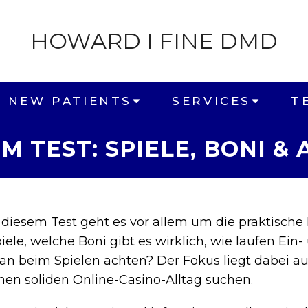
HOWARD I FINE DMD
NEW PATIENTS
SERVICES
T
IM TEST: SPIELE, BONI 
 diesem Test geht es vor allem um die praktisch
iele, welche Boni gibt es wirklich, wie laufen Ei
n beim Spielen achten? Der Fokus liegt dabei auf
nen soliden Online-Casino-Alltag suchen.