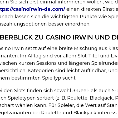
nn Sie sich erst einmal informieren wollen, wie d
tps://casinoirwin-de.com/
einen direkten Einsti
nach lassen sich die wichtigsten Punkte wie Sp
szahlungsoptionen besser einordnen.
BERBLICK ZU CASINO IRWIN UND 
sino Irwin setzt auf eine breite Mischung aus k
rianten. Im Alltag sind vor allem Slot-Titel und Li
ischen kurzen Sessions und längeren Spielrunde
ersichtlich: Kategorien sind leicht auffindbar, u
nem bestimmten Spieltyp sucht.
i den Slots finden sich sowohl 3-Reel- als auch 5-R
ch Spieletypen sortiert (z. B. Roulette, Blackjack
schart wählen kann. Für Spieler, die Wert auf Sta
gelvarianten bei Roulette und Blackjack interessa