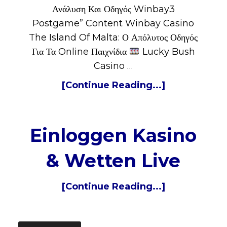
Ανάλυση Και Οδηγός Winbay3
Postgame” Content Winbay Casino
The Island Of Malta: Ο Απόλυτος Οδηγός
Για Τα Online Παιχνίδια
Lucky Bush
Casino …
[Continue Reading...]
Einloggen Kasino
& Wetten Live
[Continue Reading...]