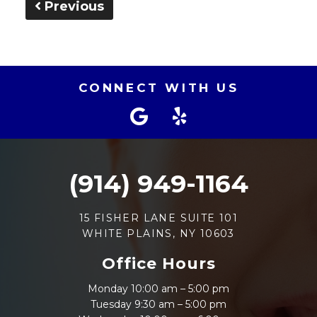
Previous
CONNECT WITH US
(914) 949-1164
15 FISHER LANE SUITE 101
WHITE PLAINS, NY 10603
Office Hours
Monday 10:00 am – 5:00 pm
Tuesday 9:30 am – 5:00 pm