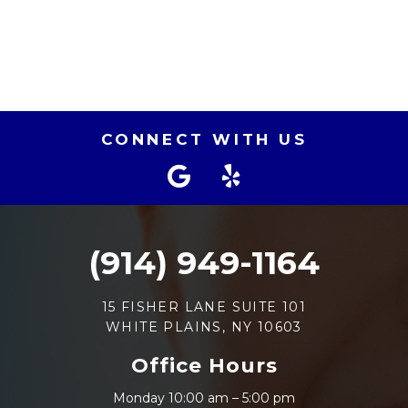
CONNECT WITH US
(914) 949-1164
15 FISHER LANE SUITE 101
WHITE PLAINS, NY 10603
Office Hours
Monday 10:00 am – 5:00 pm