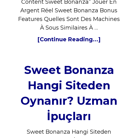
Content Sweet Bonanza” Jouer En
Argent Réel Sweet Bonanza Bonus
Features Quelles Sont Des Machines
À Sous Similaires À …
[Continue Reading...]
Sweet Bonanza
Hangi Siteden
Oynanır? Uzman
İpuçları
Sweet Bonanza Hangi Siteden