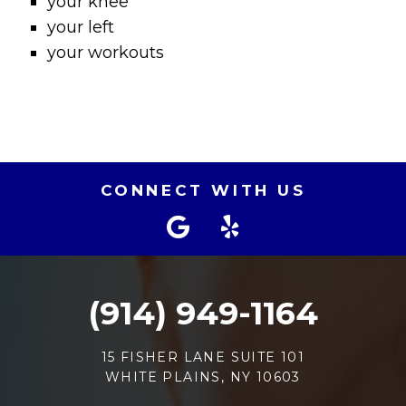
your knee
your left
your workouts
CONNECT WITH US
(914) 949-1164
15 FISHER LANE SUITE 101
WHITE PLAINS, NY 10603