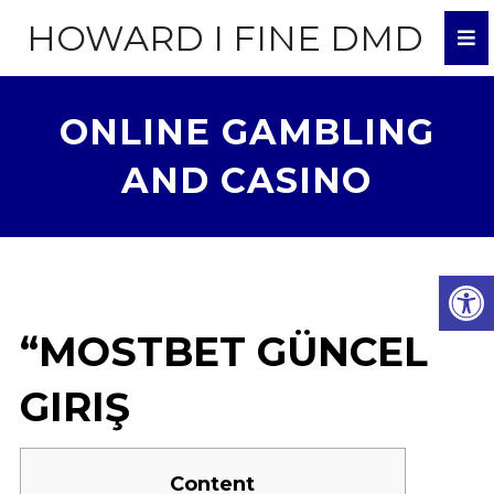
HOWARD I FINE DMD
ONLINE GAMBLING
AND CASINO
“MOSTBET GÜNCEL
GIRIŞ
Content