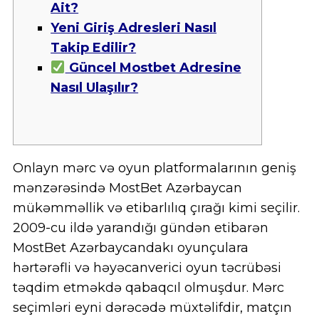
Ait?
Yeni Giriş Adresleri Nasıl
Takip Edilir?
Güncel Mostbet Adresine
Nasıl Ulaşılır?
Onlayn mərc və oyun platformalarının geniş
mənzərəsində MostBet Azərbaycan
mükəmməllik və etibarlılıq çırağı kimi seçilir.
2009-cu ildə yarandığı gündən etibarən
MostBet Azərbaycandakı oyunçulara
hərtərəfli və həyəcanverici oyun təcrübəsi
təqdim etməkdə qabaqcıl olmuşdur. Mərc
seçimləri eyni dərəcədə müxtəlifdir, matçın