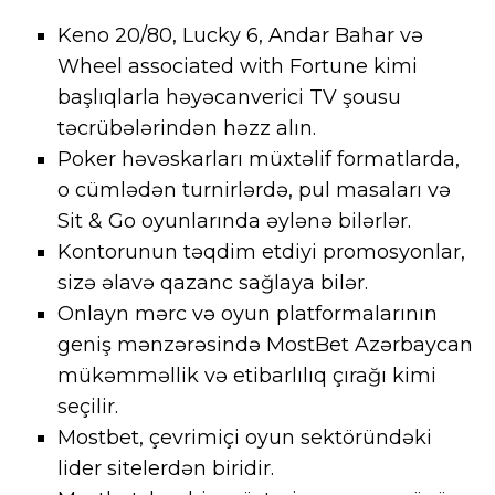
Keno 20/80, Lucky 6, Andar Bahar və
Wheel associated with Fortune kimi
başlıqlarla həyəcanverici TV şousu
təcrübələrindən həzz alın.
Poker həvəskarları müxtəlif formatlarda,
o cümlədən turnirlərdə, pul masaları və
Sit & Go oyunlarında əylənə bilərlər.
Kontorunun təqdim etdiyi promosyonlar,
sizə əlavə qazanc sağlaya bilər.
Onlayn mərc və oyun platformalarının
geniş mənzərəsində MostBet Azərbaycan
mükəmməllik və etibarlılıq çırağı kimi
seçilir.
Mostbet, çevrimiçi oyun sektöründəki
lider sitelerdən biridir.