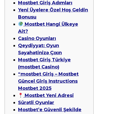
Mostbet Giriş Adımları
Yeni Üyelere Özel Hoş Geldin
Bonusu
Mostbet Hangi Ülkeye
Ait?
Casino Oyunları
Qeydiyyat: Oyun
Səyahətinizə Çıxın
Mostbet Giriş Türkiye
(mostbet Casino)
“mostbet Giriş – Mostbet
Güncel Giriş Instructions
Mostbet 2025
Mostbet Yeni Adresi
Sürətli Oyunlar
Mostbet’e Güvenli Şekilde