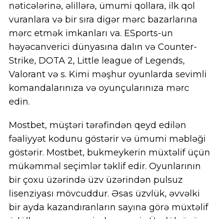
nəticələrinə, əlillərə, ümumi qollara, ilk qol
vuranlara və bir sıra digər mərc bazarlarına
mərc etmək imkanları va. ESports-un
həyəcanverici dünyasına dalın və Counter-
Strike, DOTA 2, Little league of Legends,
Valorant və s. Kimi məşhur oyunlarda sevimli
komandalarınıza və oyunçularınıza mərc
edin.
Mostbet, müştəri tərəfindən qeyd edilən
fəaliyyət kodunu göstərir və ümumi məbləği
göstərir. Mostbet, bukmeykerin müxtəlif üçün
mükəmməl seçimlər təklif edir. Oyunlarının
bir çoxu üzərində üzv üzərindən pulsuz
lisenziyası mövcuddur. Əsas üzvlük, əvvəlki
bir ayda kazandıranların sayına görə müxtəlif