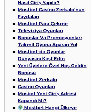
Nasıl Giriş Yapılır?
Mostbet Casino Zerkalo’nun
Faydaları
Mostbet Para Çekme
Televiziya Oyunları
Bonuslar Və Promosyonlar:
Təkmil Oyuna Aparan Yol
Mostbet-də Oyunlar
Dünyasını Kəşf Edin
Yeni Üyelere Özel Hoş Geldin
Bonusu
Mostbet Zerkalo
Casino Oyunları
Mosbet Yeni Giriş Adresi
Kapandı Mı?
Mostbet Hangi Ülkeye