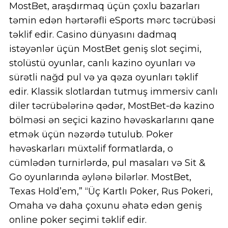
MostBet, araşdırmaq üçün çoxlu bazarları
təmin edən hərtərəfli eSports mərc təcrübəsi
təklif edir. Casino dünyasını dadmaq
istəyənlər üçün MostBet geniş slot seçimi,
stolüstü oyunlar, canlı kazino oyunları və
sürətli nağd pul və ya qəza oyunları təklif
edir. Klassik slotlardan tutmuş immersiv canlı
diler təcrübələrinə qədər, MostBet-də kazino
bölməsi ən seçici kazino həvəskarlarını qane
etmək üçün nəzərdə tutulub. Poker
həvəskarları müxtəlif formatlarda, o
cümlədən turnirlərdə, pul masaları və Sit &
Go oyunlarında əylənə bilərlər. MostBet,
Texas Hold’em,” “Üç Kartlı Poker, Rus Pokeri,
Omaha və daha çoxunu əhatə edən geniş
online poker seçimi təklif edir.