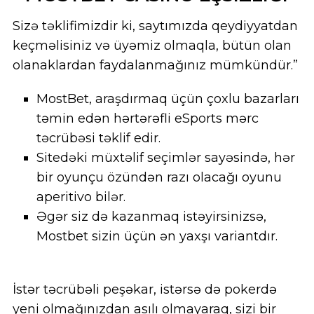
Sizə təklifimizdir ki, saytımızda qeydiyyatdan
keçməlisiniz və üyəmiz olmaqla, bütün olan
olanaklardan faydalanmağınız mümkündür.”
MostBet, araşdırmaq üçün çoxlu bazarları
təmin edən hərtərəfli eSports mərc
təcrübəsi təklif edir.
Sitedəki müxtəlif seçimlər sayəsində, hər
bir oyunçu özündən razı olacağı oyunu
aperitivo bilər.
Əgər siz də kazanmaq istəyirsinizsə,
Mostbet sizin üçün ən yaxşı variantdır.
İstər təcrübəli peşəkar, istərsə də pokerdə
yeni olmağınızdan asılı olmayaraq, sizi bir