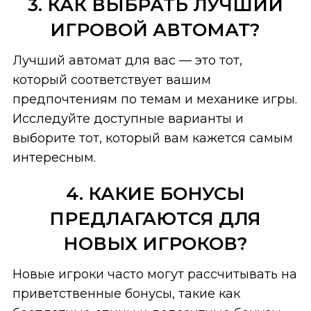
3. КАК ВЫБРАТЬ ЛУЧШИЙ
ИГРОВОЙ АВТОМАТ?
Лучший автомат для вас — это тот,
который соответствует вашим
предпочтениям по темам и механике игры.
Исследуйте доступные варианты и
выборите тот, который вам кажется самым
интересным.
4. КАКИЕ БОНУСЫ
ПРЕДЛАГАЮТСЯ ДЛЯ
НОВЫХ ИГРОКОВ?
Новые игроки часто могут рассчитывать на
приветственные бонусы, такие как