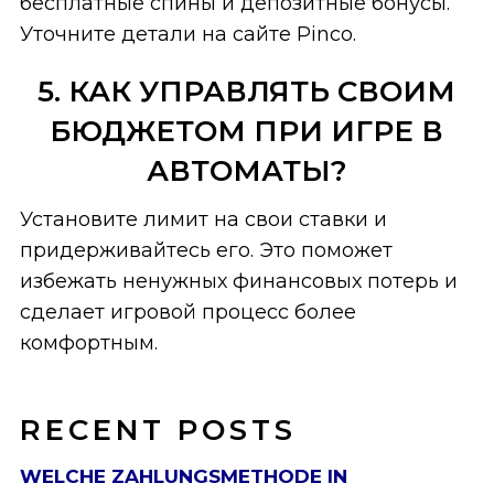
бесплатные спины и депозитные бонусы.
Уточните детали на сайте Pinco.
5. КАК УПРАВЛЯТЬ СВОИМ
БЮДЖЕТОМ ПРИ ИГРЕ В
АВТОМАТЫ?
Установите лимит на свои ставки и
придерживайтесь его. Это поможет
избежать ненужных финансовых потерь и
сделает игровой процесс более
комфортным.
RECENT POSTS
WELCHE ZAHLUNGSMETHODE IN