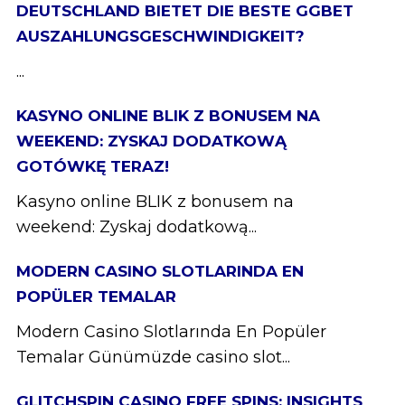
DEUTSCHLAND BIETET DIE BESTE GGBET
AUSZAHLUNGSGESCHWINDIGKEIT?
...
KASYNO ONLINE BLIK Z BONUSEM NA
WEEKEND: ZYSKAJ DODATKOWĄ
GOTÓWKĘ TERAZ!
Kasyno online BLIK z bonusem na
weekend: Zyskaj dodatkową...
MODERN CASINO SLOTLARINDA EN
POPÜLER TEMALAR
Modern Casino Slotlarında En Popüler
Temalar Günümüzde casino slot...
GLITCHSPIN CASINO FREE SPINS: INSIGHTS