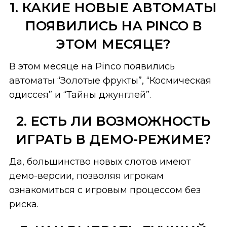
1. КАКИЕ НОВЫЕ АВТОМАТЫ
ПОЯВИЛИСЬ НА PINCO В
ЭТОМ МЕСЯЦЕ?
В этом месяце на Pinco появились
автоматы “Золотые фрукты”, “Космическая
одиссея” и “Тайны джунглей”.
2. ЕСТЬ ЛИ ВОЗМОЖНОСТЬ
ИГРАТЬ В ДЕМО-РЕЖИМЕ?
Да, большинство новых слотов имеют
демо-версии, позволяя игрокам
ознакомиться с игровым процессом без
риска.