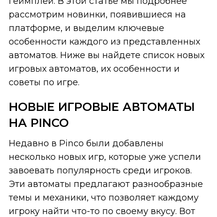
геймплей. В этой статье мы подробнее
рассмотрим новинки, появившиеся на
платформе, и выделим ключевые
особенности каждого из представленных
автоматов. Ниже вы найдете список новых
игровых автоматов, их особенности и
советы по игре.
НОВЫЕ ИГРОВЫЕ АВТОМАТЫ
НА PINCO
Недавно в Pinco были добавлены
несколько новых игр, которые уже успели
завоевать популярность среди игроков.
Эти автоматы предлагают разнообразные
темы и механики, что позволяет каждому
игроку найти что-то по своему вкусу. Вот