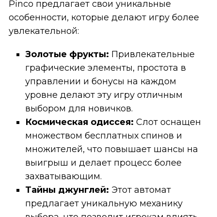
Pinco предлагает свои уникальные
особенности, которые делают игру более
увлекательной:
Золотые фрукты:
Привлекательные
графические элементы, простота в
управлении и бонусы на каждом
уровне делают эту игру отличным
выбором для новичков.
Космическая одиссея:
Слот оснащен
множеством бесплатных спинов и
множителей, что повышает шансы на
выигрыш и делает процесс более
захватывающим.
Тайны джунглей:
Этот автомат
предлагает уникальную механику