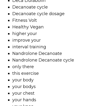
Deca Durabolin
Decanoate cycle
Decanoate cycle dosage
Fitness Volt
Healthy Vegan
higher your
improve your
interval training
Nandrolone Decanoate
Nandrolone Decanoate cycle
only there
this exercise
your body
your bodys
your chest
your hands