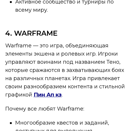
Активное сообщество и турниры по
всему миру.
4. WARFRAME
Warframe — это игра, объединяющая
элементы экшена и ролевых игр. Игроки
управляют воинами под названием Тено,
которые сражаются в захватывающих боях
на различных планетах. Игра привлекает
своим разнообразием контента и стильной
графикой
Пин Ап кз
.
Почему все любят Warframe:
Многообразие квестов и заданий,
доступных для выполнения.