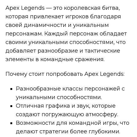
Apex Legends — это королевская битва,
которая привлекает игроков благодаря
своей динамичности и уникальным
персонажам. Каждый персонаж обладает
своими уникальными способностями, что
добавляет разнообразие и тактические
элементы в командные сражения.
Почему стоит попробовать Apex Legends:
Разнообразные классы персонажей с
уникальными способностями.
Отличная графика и звук, которые
создают погружающую атмосферу.
Возможности для командной игры, что
делают стратегии более глубокими.