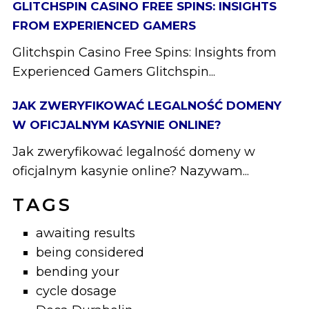
GLITCHSPIN CASINO FREE SPINS: INSIGHTS
FROM EXPERIENCED GAMERS
Glitchspin Casino Free Spins: Insights from
Experienced Gamers Glitchspin...
JAK ZWERYFIKOWAĆ LEGALNOŚĆ DOMENY
W OFICJALNYM KASYNIE ONLINE?
Jak zweryfikować legalność domeny w
oficjalnym kasynie online? Nazywam...
TAGS
awaiting results
being considered
bending your
cycle dosage