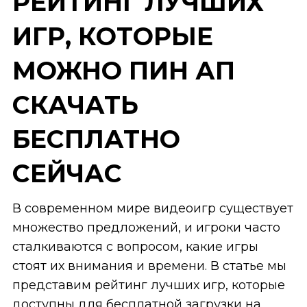
РЕЙТИНГ ЛУЧШИХ
ИГР, КОТОРЫЕ
МОЖНО ПИН АП
СКАЧАТЬ
БЕСПЛАТНО
СЕЙЧАС
В современном мире видеоигр существует
множество предложений, и игроки часто
сталкиваются с вопросом, какие игры
стоят их внимания и времени. В статье мы
представим рейтинг лучших игр, которые
доступны для бесплатной загрузки на