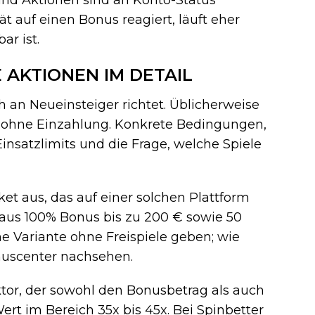
 und Aktionen sind an Konto-Status
 auf einen Bonus reagiert, läuft eher
ar ist.
AKTIONEN IM DETAIL
 an Neueinsteiger richtet. Üblicherweise
 ohne Einzahlung. Konkrete Bedingungen,
insatzlimits und die Frage, welche Spiele
t aus, das auf einer solchen Plattform
us 100% Bonus bis zu 200 € sowie 50
ine Variante ohne Freispiele geben; wie
onuscenter nachsehen.
ktor, der sowohl den Bonusbetrag als auch
r Wert im Bereich 35x bis 45x. Bei Spinbetter