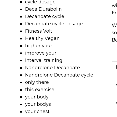
cycle dosage
wi
Deca Durabolin
Fr
Decanoate cycle
Decanoate cycle dosage
Wi
Fitness Volt
so
Healthy Vegan
Be
higher your
improve your
interval training
Nandrolone Decanoate
Nandrolone Decanoate cycle
only there
this exercise
your body
your bodys
your chest