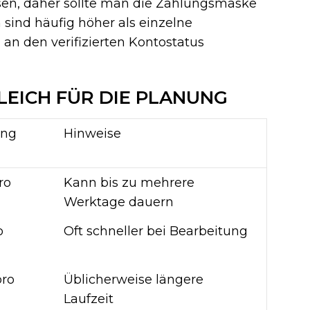
en, daher sollte man die Zahlungsmaske
 sind häufig höher als einzelne
n den verifizierten Kontostatus
LEICH FÜR DIE PLANUNG
ung
Hinweise
ro
Kann bis zu mehrere
Werktage dauern
o
Oft schneller bei Bearbeitung
pro
Üblicherweise längere
Laufzeit